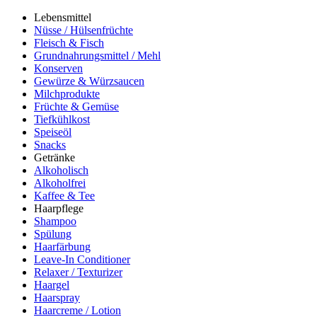
Lebensmittel
Nüsse / Hülsenfrüchte
Fleisch & Fisch
Grundnahrungsmittel / Mehl
Konserven
Gewürze & Würzsaucen
Milchprodukte
Früchte & Gemüse
Tiefkühlkost
Speiseöl
Snacks
Getränke
Alkoholisch
Alkoholfrei
Kaffee & Tee
Haarpflege
Shampoo
Spülung
Haarfärbung
Leave-In Conditioner
Relaxer / Texturizer
Haargel
Haarspray
Haarcreme / Lotion