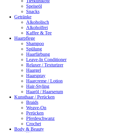
Tiefkühlkost
Speiseöl
Snacks
Getränke
Alkoholisch
Alkoholfrei
Kaffee & Tee
Haarpflege
Shampoo
Spülung
Haarfärbung
Leave-In Conditioner
Relaxer / Texturizer
Haargel
Haarspray
Haarcreme / Lotion
Hair-Styling
Haaröl / Haarserum
Kunsthaar / Perücken
Braids
Weave-On
Perücken
Pferdeschwanz
Crochet
Body & Beauty