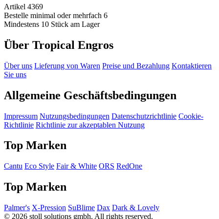
Artikel 4369
Bestelle minimal oder mehrfach 6
Mindestens 10 Stück am Lager
Über Tropical Engros
Über uns
Lieferung von Waren
Preise und Bezahlung
Kontaktieren
Sie uns
Allgemeine Geschäftsbedingungen
Impressum
Nutzungsbedingungen
Datenschutzrichtlinie
Cookie-
Richtlinie
Richtlinie zur akzeptablen Nutzung
Top Marken
Cantu
Eco Style
Fair & White
ORS
RedOne
Top Marken
Palmer's
X-Pression
SuBlime
Dax
Dark & Lovely
© 2026 stoll solutions gmbh. All rights reserved.