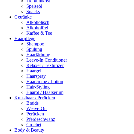
Tiefkühlkost
Speiseöl
Snacks
Getränke
Alkoholisch
Alkoholfrei
Kaffee & Tee
Haarpflege
Shampoo
Spülung
Haarfärbung
Leave-In Conditioner
Relaxer / Texturizer
Haargel
Haarspray
Haarcreme / Lotion
Hair-Styling
Haaröl / Haarserum
Kunsthaar / Perücken
Braids
Weave-On
Perücken
Pferdeschwanz
Crochet
Body & Beauty