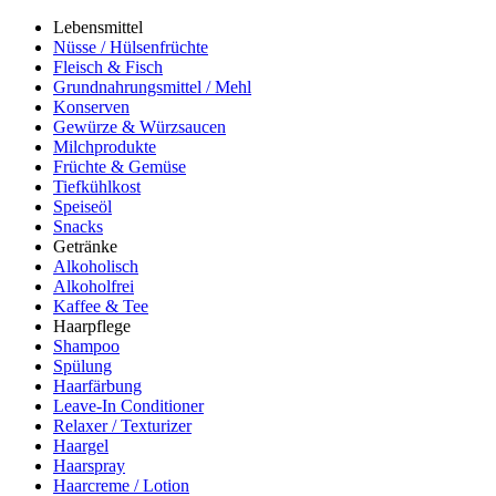
Lebensmittel
Nüsse / Hülsenfrüchte
Fleisch & Fisch
Grundnahrungsmittel / Mehl
Konserven
Gewürze & Würzsaucen
Milchprodukte
Früchte & Gemüse
Tiefkühlkost
Speiseöl
Snacks
Getränke
Alkoholisch
Alkoholfrei
Kaffee & Tee
Haarpflege
Shampoo
Spülung
Haarfärbung
Leave-In Conditioner
Relaxer / Texturizer
Haargel
Haarspray
Haarcreme / Lotion