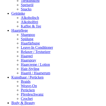
Tiefkühlkost
Speiseöl
Snacks
Getränke
Alkoholisch
Alkoholfrei
Kaffee & Tee
Haarpflege
Shampoo
Spülung
Haarfärbung
Leave-In Conditioner
Relaxer / Texturizer
Haargel
Haarspray
Haarcreme / Lotion
Hair-Styling
Haaröl / Haarserum
Kunsthaar / Perücken
Braids
Weave-On
Perücken
Pferdeschwanz
Crochet
Body & Beauty