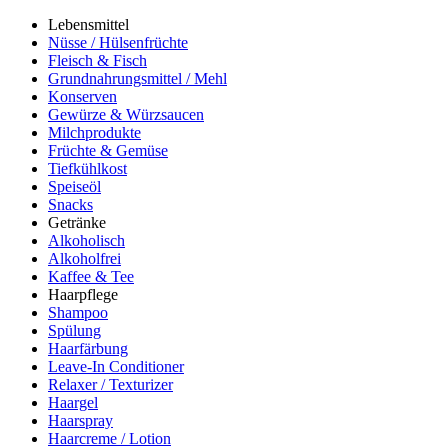
Lebensmittel
Nüsse / Hülsenfrüchte
Fleisch & Fisch
Grundnahrungsmittel / Mehl
Konserven
Gewürze & Würzsaucen
Milchprodukte
Früchte & Gemüse
Tiefkühlkost
Speiseöl
Snacks
Getränke
Alkoholisch
Alkoholfrei
Kaffee & Tee
Haarpflege
Shampoo
Spülung
Haarfärbung
Leave-In Conditioner
Relaxer / Texturizer
Haargel
Haarspray
Haarcreme / Lotion