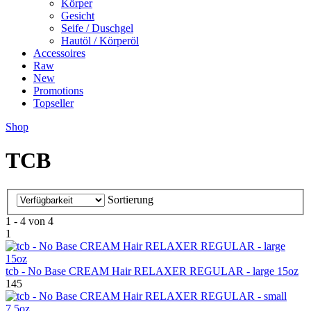
Körper
Gesicht
Seife / Duschgel
Hautöl / Körperöl
Accessoires
Raw
New
Promotions
Topseller
Shop
TCB
Sortierung
1 - 4 von 4
1
tcb - No Base CREAM Hair RELAXER REGULAR - large 15oz
145