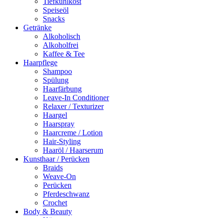
Tiefkühlkost
Speiseöl
Snacks
Getränke
Alkoholisch
Alkoholfrei
Kaffee & Tee
Haarpflege
Shampoo
Spülung
Haarfärbung
Leave-In Conditioner
Relaxer / Texturizer
Haargel
Haarspray
Haarcreme / Lotion
Hair-Styling
Haaröl / Haarserum
Kunsthaar / Perücken
Braids
Weave-On
Perücken
Pferdeschwanz
Crochet
Body & Beauty