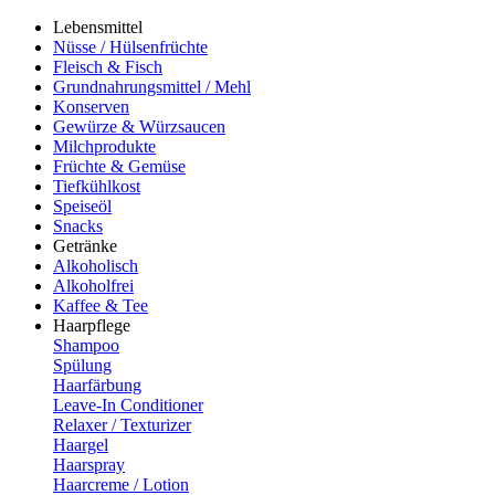
Lebensmittel
Nüsse / Hülsenfrüchte
Fleisch & Fisch
Grundnahrungsmittel / Mehl
Konserven
Gewürze & Würzsaucen
Milchprodukte
Früchte & Gemüse
Tiefkühlkost
Speiseöl
Snacks
Getränke
Alkoholisch
Alkoholfrei
Kaffee & Tee
Haarpflege
Shampoo
Spülung
Haarfärbung
Leave-In Conditioner
Relaxer / Texturizer
Haargel
Haarspray
Haarcreme / Lotion