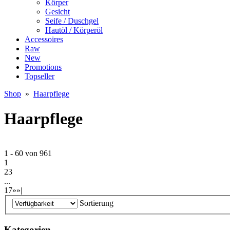
Körper
Gesicht
Seife / Duschgel
Hautöl / Körperöl
Accessoires
Raw
New
Promotions
Topseller
Shop
»
Haarpflege
Haarpflege
1 - 60 von 961
1
2
3
...
17
»
»|
Sortierung
Kategorien