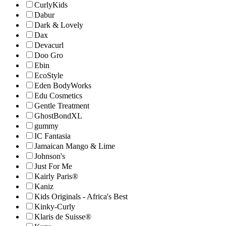
CurlyKids
Dabur
Dark & Lovely
Dax
Devacurl
Doo Gro
Ebin
EcoStyle
Eden BodyWorks
Edu Cosmetics
Gentle Treatment
GhostBondXL
gummy
IC Fantasia
Jamaican Mango & Lime
Johnson's
Just For Me
Kairly Paris®
Kaniz
Kids Originals - Africa's Best
Kinky-Curly
Klaris de Suisse®