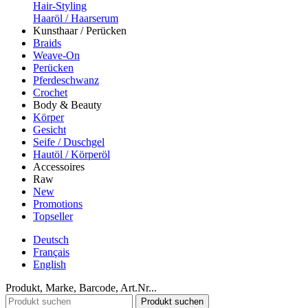
Hair-Styling
Haaröl / Haarserum
Kunsthaar / Perücken
Braids
Weave-On
Perücken
Pferdeschwanz
Crochet
Body & Beauty
Körper
Gesicht
Seife / Duschgel
Hautöl / Körperöl
Accessoires
Raw
New
Promotions
Topseller
Deutsch
Français
English
Produkt, Marke, Barcode, Art.Nr...