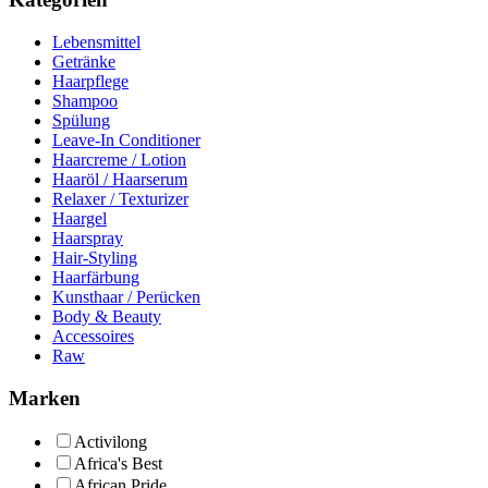
Lebensmittel
Getränke
Haarpflege
Shampoo
Spülung
Leave-In Conditioner
Haarcreme / Lotion
Haaröl / Haarserum
Relaxer / Texturizer
Haargel
Haarspray
Hair-Styling
Haarfärbung
Kunsthaar / Perücken
Body & Beauty
Accessoires
Raw
Marken
Activilong
Africa's Best
African Pride