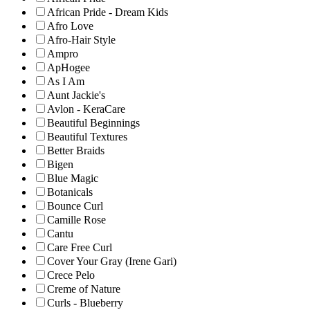
African Pride - Dream Kids
Afro Love
Afro-Hair Style
Ampro
ApHogee
As I Am
Aunt Jackie's
Avlon - KeraCare
Beautiful Beginnings
Beautiful Textures
Better Braids
Bigen
Blue Magic
Botanicals
Bounce Curl
Camille Rose
Cantu
Care Free Curl
Cover Your Gray (Irene Gari)
Crece Pelo
Creme of Nature
Curls - Blueberry