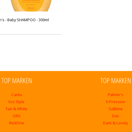
n's - Baby SHAMPOO - 300ml
TOP MARKEN
TOP MARKEN
Cantu
Palmer's
Eco Style
X-Pression
Fair & White
SuBlime
ORS
Dax
RedOne
Dark & Lovely