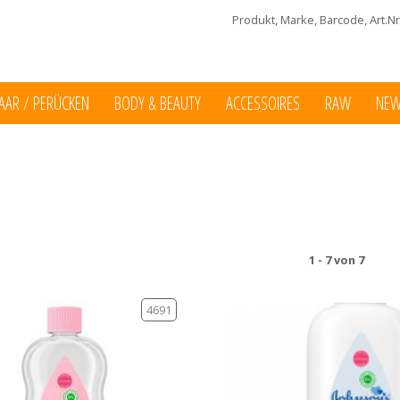
Produkt, Marke, Barcode, Art.Nr.
AAR / PERÜCKEN
BODY & BEAUTY
ACCESSOIRES
RAW
NE
1 - 7 von 7
4691