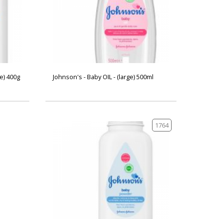
e) 400g
Johnson's - Baby OIL - (large) 500ml
1764