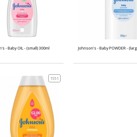
's - Baby OIL - (small) 300ml
Johnson's - Baby POWDER - (larg
1551