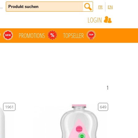
..
FR
EN
LOGIN
W
PROMOTIONS
TOPSELLER
1
1961
649