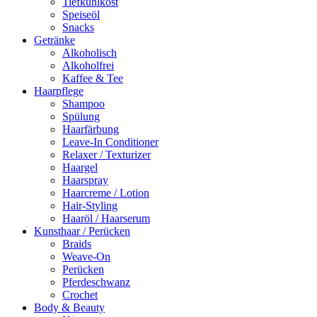
Tiefkühlkost
Speiseöl
Snacks
Getränke
Alkoholisch
Alkoholfrei
Kaffee & Tee
Haarpflege
Shampoo
Spülung
Haarfärbung
Leave-In Conditioner
Relaxer / Texturizer
Haargel
Haarspray
Haarcreme / Lotion
Hair-Styling
Haaröl / Haarserum
Kunsthaar / Perücken
Braids
Weave-On
Perücken
Pferdeschwanz
Crochet
Body & Beauty