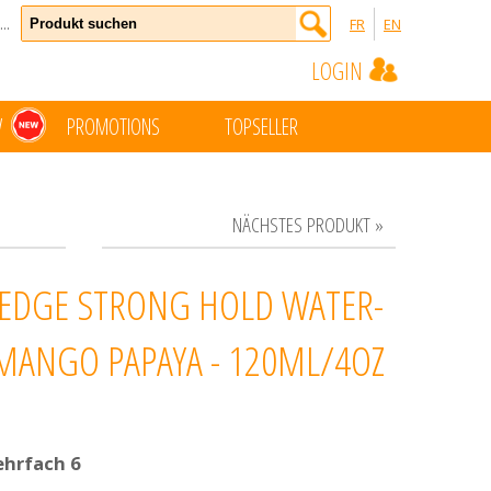
..
FR
EN
LOGIN
W
PROMOTIONS
TOPSELLER
NÄCHSTES PRODUKT »
REDGE STRONG HOLD WATER-
MANGO PAPAYA - 120ML/4OZ
ehrfach 6